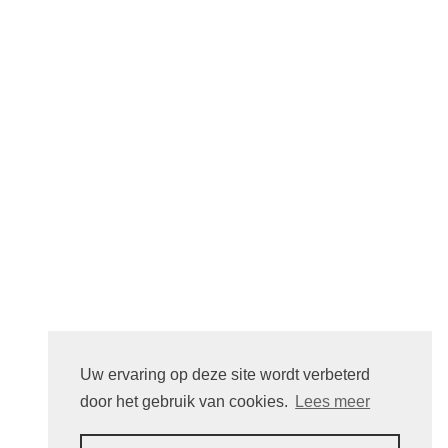
Emailadres
*
Telefoon
*
BTW nummer
Straat + huisnummer
*
Postcode
*
Gemeente
*
Land
*
Wachtwoord
*
Bevestig wachtwoord
*
Uw wachtwoord moet minimum 8 characters lang zijn.
Ik ga akkoord met het
de algemene voorwaarden
*
Registreer
Wachtwoord vernieuwen
Heeft u al een account?
Aanmelden
Uw ervaring op deze site wordt verbeterd
door het gebruik van cookies.
Lees meer
Aanmelden
Ga terug